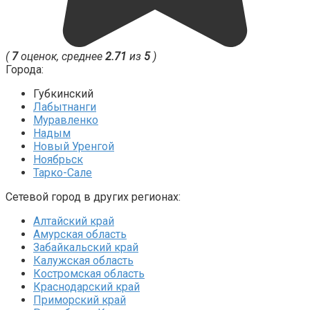
(
7
оценок, среднее
2.71
из
5
)
Города:
Губкинский
Лабытнанги
Муравленко
Надым
Новый Уренгой
Ноябрьск
Тарко-Сале
Сетевой город в других регионах:
Алтайский край
Амурская область
Забайкальский край
Калужская область
Костромская область
Краснодарский край
Приморский край